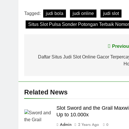
Tagged:
judi bola
judi online
judi slot
Situs Slot Pulsa Sonder Potongan Terbaik Nomor
Post
Previou
navigation
Daftar Situs Judi Slot Online Gacor Terperca
Ho
Related News
Slot Sword and the Grail Maxw
Up to 10.000x
Admin
2 Years Ago
0