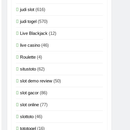
judi slot
(616)
judi togel
(570)
Live Blackjack
(12)
live casino
(46)
Roulette
(4)
situstoto
(62)
slot demo review
(50)
slot gacor
(86)
slot online
(77)
slottoto
(46)
tototogel
(16)