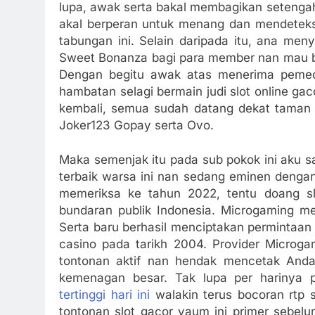
lupa, awak serta bakal membagikan setengah
akal berperan untuk menang dan mendeteks
tabungan ini. Selain daripada itu, ana me
Sweet Bonanza bagi para member nan mau 
Dengan begitu awak atas menerima pemec
hambatan selagi bermain judi slot online gac
kembali, semua sudah datang dekat taman d
Joker123 Gopay serta Ovo.
Maka semenjak itu pada sub pokok ini aku sam
terbaik warsa ini nan sedang eminen dengan p
memeriksa ke tahun 2022, tentu doang sl
bundaran publik Indonesia. Microgaming me
Serta baru berhasil menciptakan permintaan 
casino pada tarikh 2004. Provider Micro
tontonan aktif nan hendak mencetak An
kemenagan besar. Tak lupa per harinya 
tertinggi hari ini
walakin terus bocoran rtp s
tontonan slot gacor yaum ini primer sebel