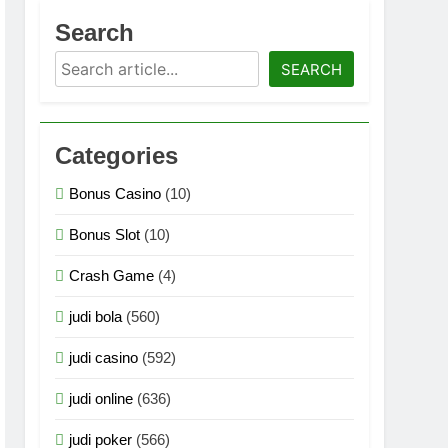
Gold Fruits
Search
ears Ago
Search
SEARCH
Categories
Bonus Casino
(10)
Bonus Slot
(10)
Crash Game
(4)
judi bola
(560)
judi casino
(592)
judi online
(636)
judi poker
(566)