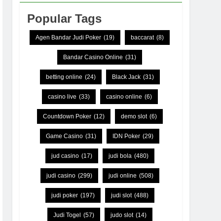
Popular Tags
Agen Bandar Judi Poker
(19)
baccarat
(8)
Bandar Casino Online
(31)
betting online
(24)
Black Jack
(31)
casino live
(33)
casino online
(6)
Countdown Poker
(12)
demo slot
(6)
Game Casino
(31)
IDN Poker
(29)
jud casino
(17)
judi bola
(480)
judi casino
(299)
judi online
(508)
judi poker
(197)
judi slot
(488)
Judi Togel
(57)
judo slot
(14)