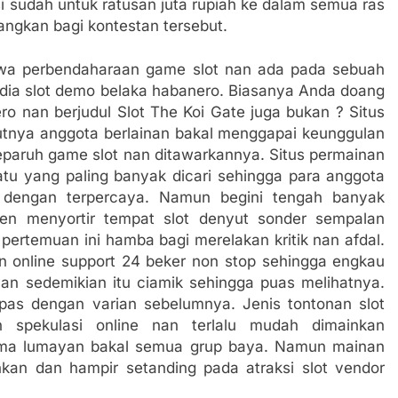
i sudah untuk ratusan juta rupiah ke dalam semua ras
ngkan bagi kontestan tersebut.
rwa perbendaharaan game slot nan ada pada sebuah
yedia slot demo belaka habanero. Biasanya Anda doang
 nan berjudul Slot The Koi Gate juga bukan ? Situs
utnya anggota berlainan bakal menggapai keunggulan
aruh game slot nan ditawarkannya. Situs permainan
atu yang paling banyak dicari sehingga para anggota
 dengan terpercaya. Namun begini tengah banyak
sen menyortir tempat slot denyut sonder sempalan
 pertemuan ini hamba bagi merelakan kritik nan afdal.
 nan online support 24 beker non stop sehingga engkau
an sedemikian itu ciamik sehingga puas melihatnya.
 pas dengan varian sebelumnya. Jenis tontonan slot
n spekulasi online nan terlalu mudah dimainkan
ama lumayan bakal semua grup baya. Namun mainan
kan dan hampir setanding pada atraksi slot vendor