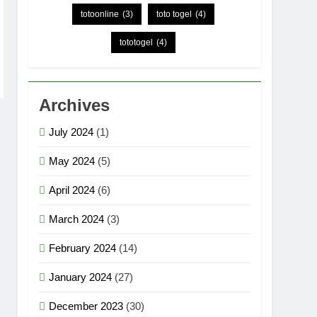
totoonline
(3)
toto togel
(4)
tototogel
(4)
Archives
July 2024
(1)
May 2024
(5)
April 2024
(6)
March 2024
(3)
February 2024
(14)
January 2024
(27)
December 2023
(30)