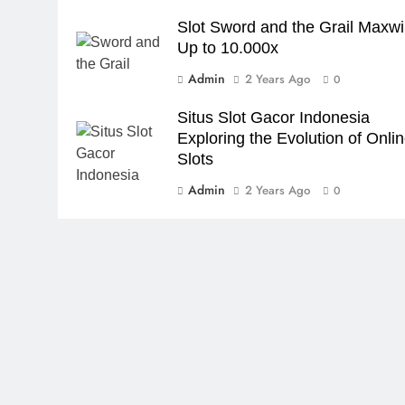
Slot Sword and the Grail Maxw
Up to 10.000x
Admin
2 Years Ago
0
Situs Slot Gacor Indonesia
Exploring the Evolution of Onli
Slots
Admin
2 Years Ago
0