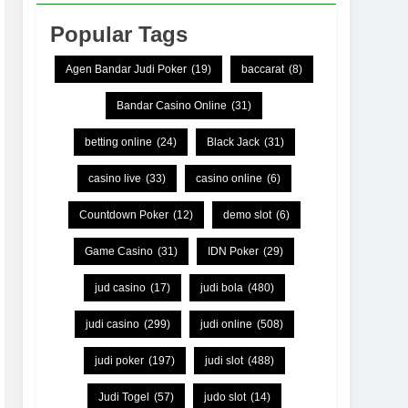
Popular Tags
Agen Bandar Judi Poker
(19)
baccarat
(8)
Bandar Casino Online
(31)
betting online
(24)
Black Jack
(31)
casino live
(33)
casino online
(6)
Countdown Poker
(12)
demo slot
(6)
Game Casino
(31)
IDN Poker
(29)
jud casino
(17)
judi bola
(480)
judi casino
(299)
judi online
(508)
judi poker
(197)
judi slot
(488)
Judi Togel
(57)
judo slot
(14)