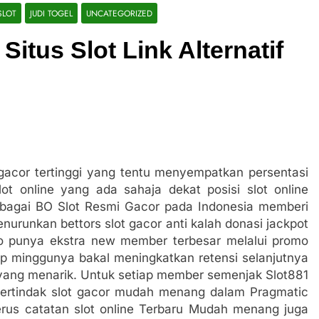
asque Game Dengan Maxwin 20.000x Lipat
7 
SLOT
JUDI TOGEL
UNCATEGORIZED
2 Y
Situs Slot Link Alternatif
unes King Millions Bermain Cinta?
t gacor tertinggi yang tentu menyempatkan persentasi
t online yang ada sahaja dekat posisi slot online
ebagai BO Slot Resmi Gacor pada Indonesia memberi
nurunkan bettors slot gacor anti kalah donasi jackpot
 ego punya ekstra new member terbesar melalui promo
tiap minggunya bakal meningkatkan retensi selanjutnya
yang menarik. Untuk setiap member semenjak Slot881
ertindak slot gacor mudah menang dalam Pragmatic
erus catatan slot online Terbaru Mudah menang juga