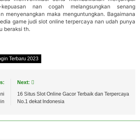
-kepuasan nan cogah melangsungkan senang
nan menyenangkan maka menguntungkan. Bagaimana
edia game judi slot online terpercaya nan udah punya
u beraksi th.
Login Terbaru 2023
s:
Next:
ni
16 Situs Slot Online Gacor Terbaik dan Terpercaya
in
No.1 dekat Indonesia