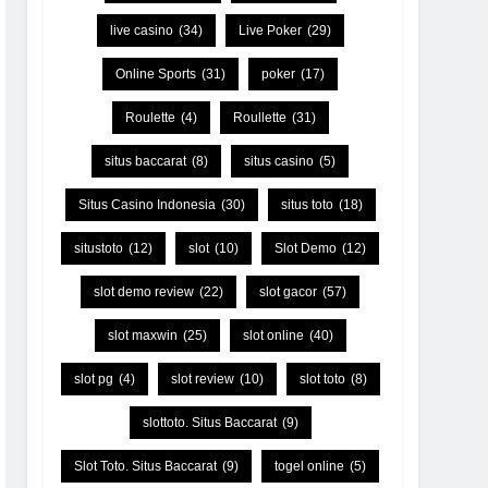
live casino
(34)
Live Poker
(29)
Online Sports
(31)
poker
(17)
Roulette
(4)
Roullette
(31)
situs baccarat
(8)
situs casino
(5)
Situs Casino Indonesia
(30)
situs toto
(18)
situstoto
(12)
slot
(10)
Slot Demo
(12)
slot demo review
(22)
slot gacor
(57)
slot maxwin
(25)
slot online
(40)
slot pg
(4)
slot review
(10)
slot toto
(8)
slottoto. Situs Baccarat
(9)
Slot Toto. Situs Baccarat
(9)
togel online
(5)