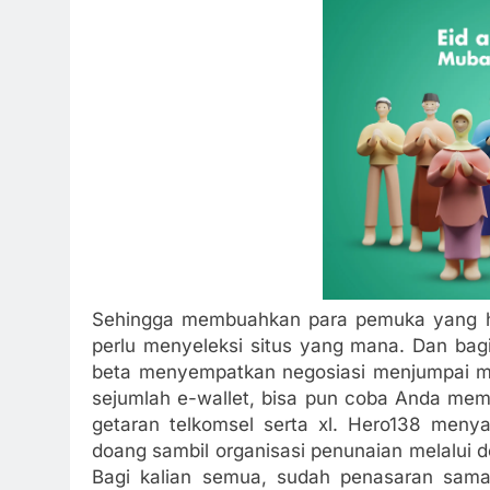
Sehingga membuahkan para pemuka yang hen
perlu menyeleksi situs yang mana. Dan ba
beta menyempatkan negosiasi menjumpai men
sejumlah e-wallet, bisa pun coba Anda me
getaran telkomsel serta xl. Hero138 me
doang sambil organisasi penunaian melalui 
Bagi kalian semua, sudah penasaran sama