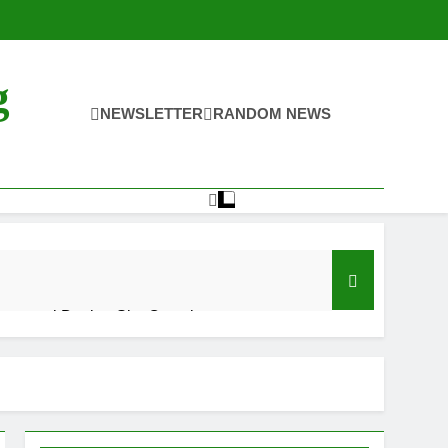
g
NEWSLETTER
RANDOM NEWS
Immortal Desire: Slot Overview
2 Years Ago
an Juicy Fruits Multihold Sekarang