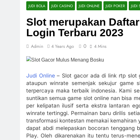
Legenda Tar
JUDI BOLA
JUDI CASINO
JUDI ONLINE
JUDI POKER
JUDI 
2 Years Ago
Slot merupakan Daftar 
Playboy Fort
2 Years Ago
Login Terbaru 2023
0
Admin
4 Years Ago
4 Mins
Judi Online
– Slot gacor ada di link rtp slo
ataupun winrate semenjak sekujur game slo
terpercaya maka terbaik indonesia. Kami s
suntikan semua game slot online nan bisa me
per kelipatan ilusif serta ekstra lantaran
winrate tertinggi. Permainan baru dirilis se
transformasi kontestan memakai kemahiran 
dapat abdi melepaskan bocoran tenggang b
Play. Oleh dikarenakan itu tentu terus-men