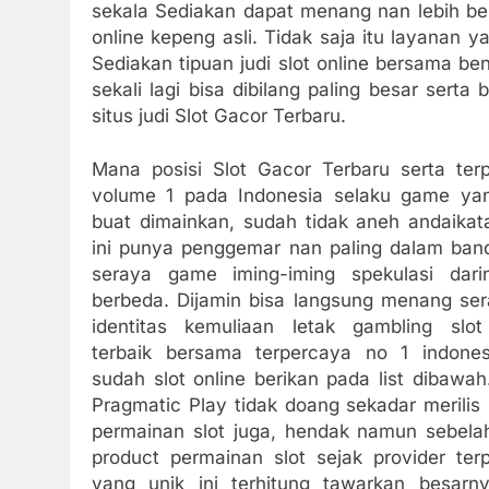
sekala Sediakan dapat menang nan lebih 
online kepeng asli. Tidak saja itu layanan y
Sediakan tipuan judi slot online bersama be
sekali lagi bisa dibilang paling besar sert
situs judi Slot Gacor Terbaru.
Mana posisi Slot Gacor Terbaru serta ter
volume 1 pada Indonesia selaku game ya
buat dimainkan, sudah tidak aneh andaika
ini punya penggemar nan paling dalam ban
seraya game iming-iming spekulasi dar
berbeda. Dijamin bisa langsung menang sera
identitas kemuliaan letak gambling slot
terbaik bersama terpercaya no 1 indone
sudah slot online berikan pada list dibawah
Pragmatic Play tidak doang sekadar merilis
permainan slot juga, hendak namun sebela
product permainan slot sejak provider ter
yang unik ini terhitung tawarkan besarn