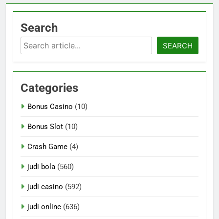
Search
Search
SEARCH
Categories
Bonus Casino
(10)
Bonus Slot
(10)
Crash Game
(4)
judi bola
(560)
judi casino
(592)
judi online
(636)