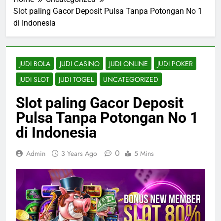
Slot paling Gacor Deposit Pulsa Tanpa Potongan No 1
di Indonesia
JUDI BOLA
JUDI CASINO
JUDI ONLINE
JUDI POKER
JUDI SLOT
JUDI TOGEL
UNCATEGORIZED
Slot paling Gacor Deposit
Pulsa Tanpa Potongan No 1
di Indonesia
0
Admin
3 Years Ago
5 Mins