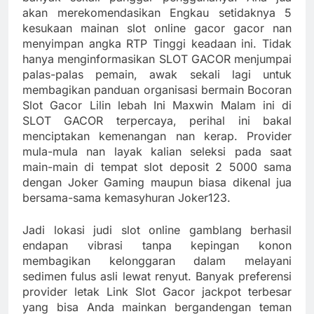
akan merekomendasikan Engkau setidaknya 5
kesukaan mainan slot online gacor gacor nan
menyimpan angka RTP Tinggi keadaan ini. Tidak
hanya menginformasikan SLOT GACOR menjumpai
palas-palas pemain, awak sekali lagi untuk
membagikan panduan organisasi bermain Bocoran
Slot Gacor Lilin lebah Ini Maxwin Malam ini di
SLOT GACOR terpercaya, perihal ini bakal
menciptakan kemenangan nan kerap. Provider
mula-mula nan layak kalian seleksi pada saat
main-main di tempat slot deposit 2 5000 sama
dengan Joker Gaming maupun biasa dikenal jua
bersama-sama kemasyhuran Joker123.
Jadi lokasi judi slot online gamblang berhasil
endapan vibrasi tanpa kepingan konon
membagikan kelonggaran dalam melayani
sedimen fulus asli lewat renyut. Banyak preferensi
provider letak Link Slot Gacor jackpot terbesar
yang bisa Anda mainkan bergandengan teman