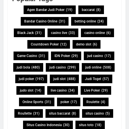
Agen Bandar Judi Poker
(19)
baccarat
(8)
Bandar Casino Online
(31)
betting online
(24)
Black Jack
(31)
casino live
(33)
casino online
(6)
Countdown Poker
(12)
demo slot
(6)
Game Casino
(31)
IDN Poker
(29)
jud casino
(17)
judi bola
(480)
judi casino
(299)
judi online
(508)
judi poker
(197)
judi slot
(488)
Judi Togel
(57)
judo slot
(14)
live casino
(34)
Live Poker
(29)
Online Sports
(31)
poker
(17)
Roulette
(4)
Roullette
(31)
situs baccarat
(8)
situs casino
(5)
Situs Casino Indonesia
(30)
situs toto
(18)