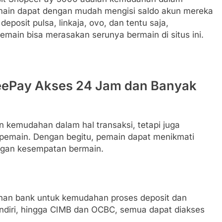
main dapat dengan mudah mengisi saldo akun mereka
eposit pulsa, linkaja, ovo, dan tentu saja,
emain bisa merasakan serunya bermain di situs ini.
peePay Akses 24 Jam dan Banyak
kemudahan dalam hal transaksi, tetapi juga
pemain. Dengan begitu, pemain dapat menikmati
angan kesempatan bermain.
ilihan bank untuk kemudahan proses deposit dan
andiri, hingga CIMB dan OCBC, semua dapat diakses