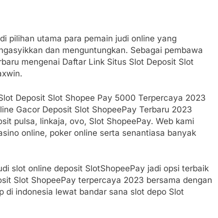
i pilihan utama para pemain judi online yang
ngasyikkan dan menguntungkan. Sebagai pembawa
rbaru mengenai Daftar Link Situs Slot Deposit Slot
xwin.
Slot Deposit Slot Shopee Pay 5000 Terpercaya 2023
line Gacor Deposit Slot ShopeePay Terbaru 2023
it pulsa, linkaja, ovo, Slot ShopeePay. Web kami
asino online, poker online serta senantiasa banyak
di slot online deposit SlotShopeePay jadi opsi terbaik
eposit Slot ShopeePay terpercaya 2023 bersama dengan
di indonesia lewat bandar sana slot depo Slot