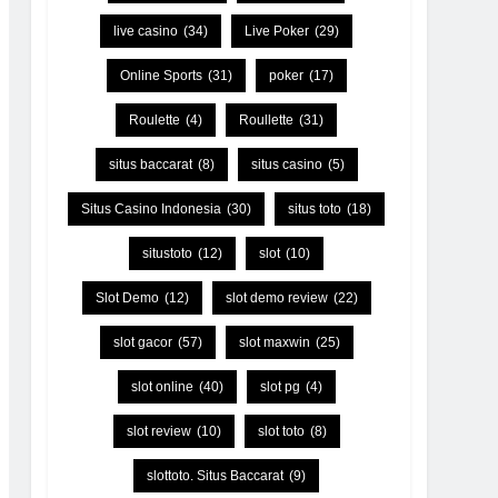
live casino
(34)
Live Poker
(29)
Online Sports
(31)
poker
(17)
Roulette
(4)
Roullette
(31)
situs baccarat
(8)
situs casino
(5)
Situs Casino Indonesia
(30)
situs toto
(18)
situstoto
(12)
slot
(10)
Slot Demo
(12)
slot demo review
(22)
slot gacor
(57)
slot maxwin
(25)
slot online
(40)
slot pg
(4)
slot review
(10)
slot toto
(8)
slottoto. Situs Baccarat
(9)