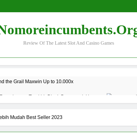
Nomoreincumbents.or
Review Of The Latest Slot And Casino Games
nd the Grail Maxwin Up to 10.000x
: Petualangan Terakhir Black Bear untuk Harta
Woolly Wilds Gratis di Indonesia
Coba Permain
bih Mudah Best Seller 2023
2 Years Ago
y Christmas: Slot Online Liburan
2 Wild 2 Die
2 Years Ago