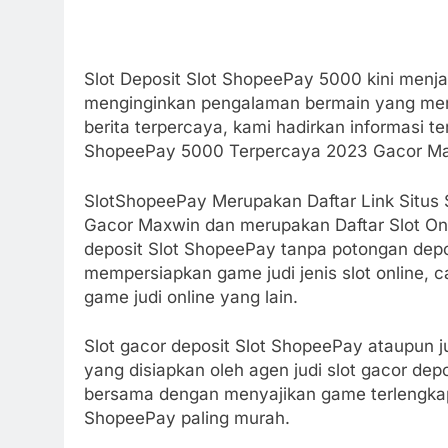
Slot Deposit Slot ShopeePay 5000 kini menjad
menginginkan pengalaman bermain yang me
berita terpercaya, kami hadirkan informasi te
ShopeePay 5000 Terpercaya 2023 Gacor Ma
SlotShopeePay Merupakan Daftar Link Situs 
Gacor Maxwin dan merupakan Daftar Slot On
deposit Slot ShopeePay tanpa potongan depos
mempersiapkan game judi jenis slot online, c
game judi online yang lain.
Slot gacor deposit Slot ShopeePay ataupun ju
yang disiapkan oleh agen judi slot gacor d
bersama dengan menyajikan game terlengkap 
ShopeePay paling murah.