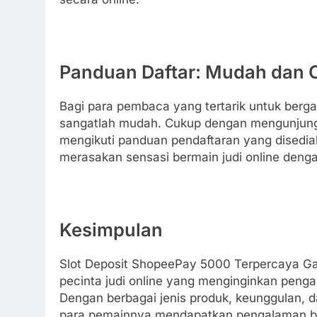
Panduan Daftar: Mudah dan 
Bagi para pembaca yang tertarik untuk berg
sangatlah mudah. Cukup dengan mengunjungi
mengikuti panduan pendaftaran yang disedia
merasakan sensasi bermain judi online den
Kesimpulan
Slot Deposit ShopeePay 5000 Terpercaya Gac
pecinta judi online yang menginginkan pen
Dengan berbagai jenis produk, keunggulan, d
para pemainnya mendapatkan pengalaman be