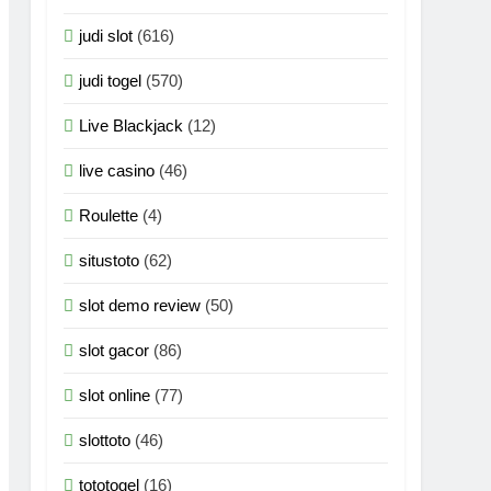
judi slot
(616)
judi togel
(570)
Live Blackjack
(12)
live casino
(46)
Roulette
(4)
situstoto
(62)
slot demo review
(50)
slot gacor
(86)
slot online
(77)
slottoto
(46)
tototogel
(16)