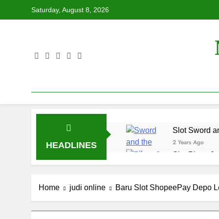
Skip
Saturday, August 8, 2026
to
content
Slot Sword a
2 Years Ago
HEADLINES
Slot Pirots 2
2 Years Ago
Bermain Slot 
Home
judi online
Baru Slot ShopeePay Depo Le
2 Years Ago
Fishin’ Frenz
2 Years Ago