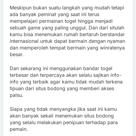
Meskipun bukan suatu langkah yang mudah tetapi
ada banyak peminat yang saat ini terus
mempelajari permainan togel hingga menjadi
sebuah game yang paling unggul. Dan dari situlah
kamu bisa menemukan rumah bertaruh berstandar
internasional untuk dapat bermain dengan nyaman
dan memperoleh tempat bermain yang winratenya
besar.
Dan sekarang ini menggunakan bandar togel
terbesar dan terpercaya akan selalu sajikan info-
info yang terbaik agar kamu tidak mudah terkena
tipuan dari situs bodong yang memberi akses
palsu.
Siapa yang tidak menyangka jika saat ini kamu
akan banyak sekali menemukan situs bodong
yang selalu melakukan penipuan terhadap para
pemain.