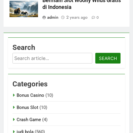
Bermain Slot Woolly Wilds Gratis
di Indonesia
admin
2 years ago
0
Search
Search
SEARCH
Categories
Bonus Casino
(10)
Bonus Slot
(10)
Crash Game
(4)
judi bola
(560)