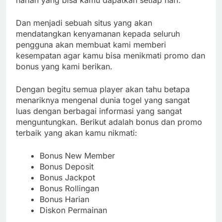
harian yang bisa kamu dapatkan setiap hari.
Dan menjadi sebuah situs yang akan
mendatangkan kenyamanan kepada seluruh
pengguna akan membuat kami memberi
kesempatan agar kamu bisa menikmati promo dan
bonus yang kami berikan.
Dengan begitu semua player akan tahu betapa
menariknya mengenal dunia togel yang sangat
luas dengan berbagai informasi yang sangat
menguntungkan. Berikut adalah bonus dan promo
terbaik yang akan kamu nikmati:
Bonus New Member
Bonus Deposit
Bonus Jackpot
Bonus Rollingan
Bonus Harian
Diskon Permainan