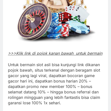
>>>Klik link di pojok kanan bawah untuk bermain
Untuk bermain slot asli bisa kunjungi link dikanan
pojok bawah, situs terkenal dengan beragam slot
gacor yang lagi viral, dapatkan bocoran game
gacor hari ini, dapatkan bonus harian 20% –
dapatkan promo new member 100% – bonus
selamat datang 10% – hingga bonus referral dan
rolingan mingguan yang lebih fantastis bisa claim
garansi lose 100% 1x sehari.