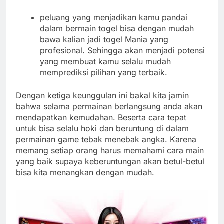
peluang yang menjadikan kamu pandai
dalam bermain togel bisa dengan mudah
bawa kalian jadi togel Mania yang
profesional. Sehingga akan menjadi potensi
yang membuat kamu selalu mudah
memprediksi pilihan yang terbaik.
Dengan ketiga keunggulan ini bakal kita jamin
bahwa selama permainan berlangsung anda akan
mendapatkan kemudahan. Beserta cara tepat
untuk bisa selalu hoki dan beruntung di dalam
permainan game tebak menebak angka. Karena
memang setiap orang harus memahami cara main
yang baik supaya keberuntungan akan betul-betul
bisa kita menangkan dengan mudah.