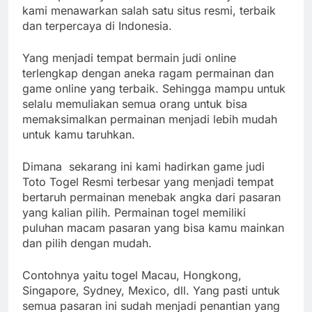
kami menawarkan salah satu situs resmi, terbaik
dan terpercaya di Indonesia.
Yang menjadi tempat bermain judi online
terlengkap dengan aneka ragam permainan dan
game online yang terbaik. Sehingga mampu untuk
selalu memuliakan semua orang untuk bisa
memaksimalkan permainan menjadi lebih mudah
untuk kamu taruhkan.
Dimana sekarang ini kami hadirkan game judi
Toto Togel Resmi terbesar yang menjadi tempat
bertaruh permainan menebak angka dari pasaran
yang kalian pilih. Permainan togel memiliki
puluhan macam pasaran yang bisa kamu mainkan
dan pilih dengan mudah.
Contohnya yaitu togel Macau, Hongkong,
Singapore, Sydney, Mexico, dll. Yang pasti untuk
semua pasaran ini sudah menjadi penantian yang