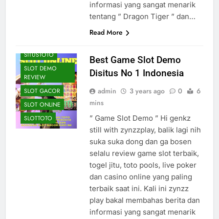
informasi yang sangat menarik
tentang ” Dragon Tiger ” dan…
Read More
SITUSTOTO
Best Game Slot Demo
SLOT DEMO
Disitus No 1 Indonesia
REVIEW
admin
3 years ago
0
6
SLOT GACOR
mins
SLOT ONLINE
” Game Slot Demo ” Hi genkz
SLOTTOTO
still with zynzzplay, balik lagi nih
suka suka dong dan ga bosen
selalu review game slot terbaik,
togel jitu, toto pools, live poker
dan casino online yang paling
terbaik saat ini. Kali ini zynzz
play bakal membahas berita dan
informasi yang sangat menarik