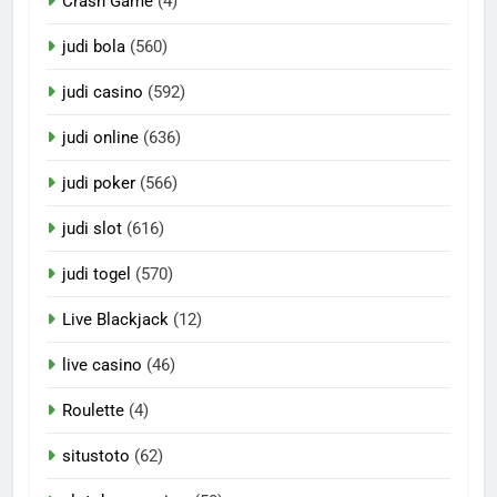
Crash Game
(4)
judi bola
(560)
judi casino
(592)
judi online
(636)
judi poker
(566)
judi slot
(616)
judi togel
(570)
Live Blackjack
(12)
live casino
(46)
Roulette
(4)
situstoto
(62)