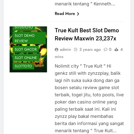
menarik tentang ” Kenneth…
Read More
JUDI ONLINE
SITUSTOTO
True Kult Best Slot Demo
SLOT DEMO
Review Maxwin 23,237x
REVIEW
admin
3 years ago
0
4
SLOT GACOR
mins
SLOT ONLINE
Nolimit city ” True Kult ” Hi
SLOTTOTO
genkz still with zynzzplay, balik
lagi nih suka suka dong dan ga
bosen selalu review game slot
terbaik, togel jitu, toto pools, live
poker dan casino online yang
paling terbaik saat ini. Kali ini
zynzz play bakal membahas
berita dan informasi yang sangat
menarik tentang ” True Kult…