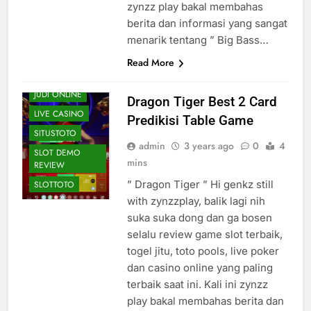
zynzz play bakal membahas
berita dan informasi yang sangat
menarik tentang ” Big Bass…
Read More
JUDI CASINO
JUDI ONLINE
Dragon Tiger Best 2 Card
LIVE CASINO
Predikisi Table Game
SITUSTOTO
admin
3 years ago
0
4
SLOT DEMO
mins
REVIEW
” Dragon Tiger ” Hi genkz still
SLOTTOTO
with zynzzplay, balik lagi nih
suka suka dong dan ga bosen
selalu review game slot terbaik,
togel jitu, toto pools, live poker
dan casino online yang paling
terbaik saat ini. Kali ini zynzz
play bakal membahas berita dan