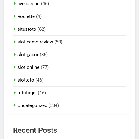
live casino
(46)
Roulette
(4)
situstoto
(62)
slot demo review
(50)
slot gacor
(86)
slot online
(77)
slottoto
(46)
tototogel
(16)
Uncategorized
(534)
Recent Posts