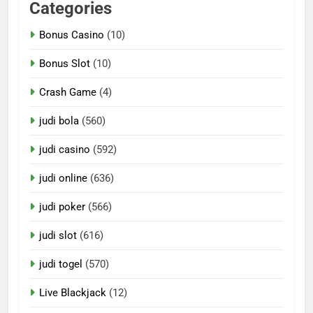
Categories
Bonus Casino
(10)
Bonus Slot
(10)
Crash Game
(4)
judi bola
(560)
judi casino
(592)
judi online
(636)
judi poker
(566)
judi slot
(616)
judi togel
(570)
Live Blackjack
(12)