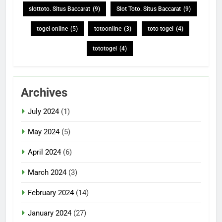
slottoto. Situs Baccarat
(9)
Slot Toto. Situs Baccarat
(9)
togel online
(5)
totoonline
(3)
toto togel
(4)
tototogel
(4)
Archives
July 2024
(1)
May 2024
(5)
April 2024
(6)
March 2024
(3)
February 2024
(14)
January 2024
(27)