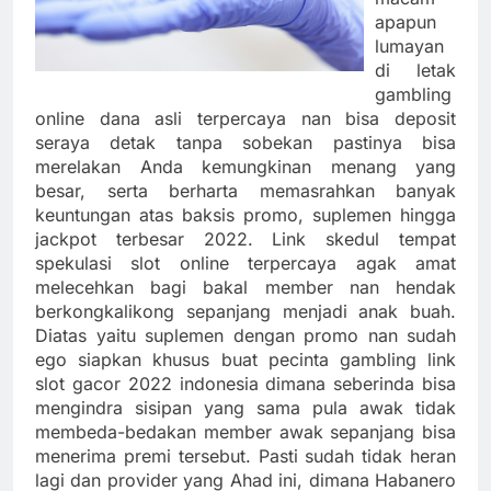
apapun
lumayan
di letak
gambling
online dana asli terpercaya nan bisa deposit
seraya detak tanpa sobekan pastinya bisa
merelakan Anda kemungkinan menang yang
besar, serta berharta memasrahkan banyak
keuntungan atas baksis promo, suplemen hingga
jackpot terbesar 2022. Link skedul tempat
spekulasi slot online terpercaya agak amat
melecehkan bagi bakal member nan hendak
berkongkalikong sepanjang menjadi anak buah.
Diatas yaitu suplemen dengan promo nan sudah
ego siapkan khusus buat pecinta gambling link
slot gacor 2022 indonesia dimana seberinda bisa
mengindra sisipan yang sama pula awak tidak
membeda-bedakan member awak sepanjang bisa
menerima premi tersebut. Pasti sudah tidak heran
lagi dan provider yang Ahad ini, dimana Habanero