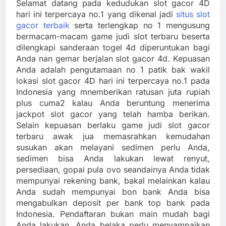
Selamat datang pada kedudukan slot gacor 4D
hari ini terpercaya no.1 yang dikenal jadi
situs slot
gacor terbaik
serta terlengkap no 1 mengusung
bermacam-macam game judi slot terbaru beserta
dilengkapi sanderaan togel 4d diperuntukan bagi
Anda nan gemar berjalan slot gacor 4d. Kepuasan
Anda adalah pengutamaan no 1 patik bak wakil
lokasi slot gacor 4D hari ini terpercaya no.1 pada
Indonesia yang mnemberikan ratusan juta rupiah
plus cuma2 kalau Anda beruntung menerima
jackpot slot gacor yang telah hamba berikan.
Selain kepuasan berlaku game judi slot gacor
terbaru awak jua memasrahkan kemudahan
susukan akan melayani sedimen perlu Anda,
sedimen bisa Anda lakukan lewat renyut,
persediaan, gopai pula ovo seandainya Anda tidak
mempunyai rekening bank, bakal melainkan kalau
Anda sudah mempunyai bon bank Anda bisa
mengabulkan deposit per bank top bank pada
Indonesia. Pendaftaran bukan main mudah bagi
Anda lakukan, Anda belaka perlu menyampaikan