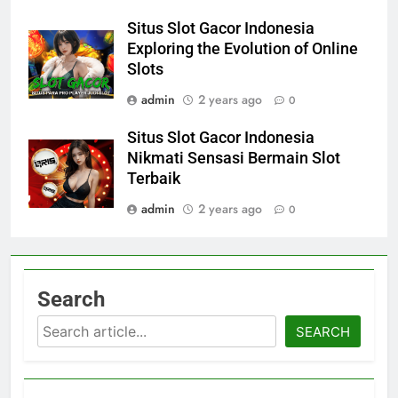
Situs Slot Gacor Indonesia
Exploring the Evolution of Online
Slots
admin
2 years ago
0
Situs Slot Gacor Indonesia
Nikmati Sensasi Bermain Slot
Terbaik
admin
2 years ago
0
Search
Search
SEARCH