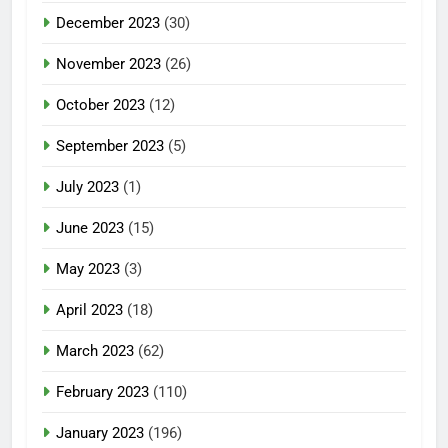
December 2023
(30)
November 2023
(26)
October 2023
(12)
September 2023
(5)
July 2023
(1)
June 2023
(15)
May 2023
(3)
April 2023
(18)
March 2023
(62)
February 2023
(110)
January 2023
(196)