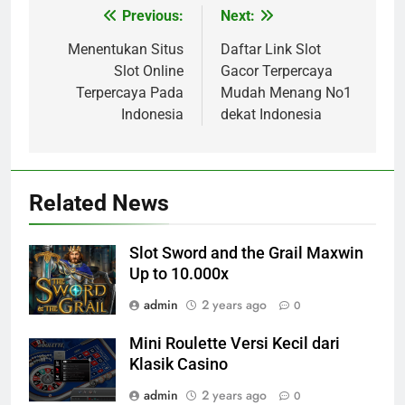
Previous:
Next:
Post
navigation
Menentukan Situs
Daftar Link Slot
Slot Online
Gacor Terpercaya
Terpercaya Pada
Mudah Menang No1
Indonesia
dekat Indonesia
Related News
Slot Sword and the Grail Maxwin
Up to 10.000x
admin
2 years ago
0
Mini Roulette Versi Kecil dari
Klasik Casino
admin
2 years ago
0