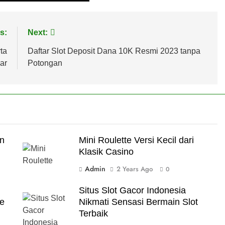
s:
Next:
ta
Daftar Slot Deposit Dana 10K Resmi 2023 tanpa
ar
Potongan
in
Mini Roulette Versi Kecil dari
Klasik Casino
Admin
2 Years Ago
0
Situs Slot Gacor Indonesia
ne
Nikmati Sensasi Bermain Slot
Terbaik