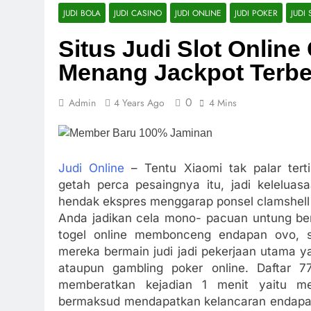
Legenda Tar
JUDI BOLA
JUDI CASINO
JUDI ONLINE
JUDI POKER
JUDI 
2 Years Ago
Situs Judi Slot Onlin
Playboy Fort
2 Years Ago
Menang Jackpot Terbe
0
Admin
4 Years Ago
4 Mins
Judi Online
– Tentu Xiaomi tak palar terti
getah perca pesaingnya itu, jadi keleluas
hendak ekspres menggarap ponsel clamshell in
Anda jadikan cela mono- pacuan untung ber
togel online membonceng endapan ovo, s
mereka bermain judi jadi pekerjaan utama y
ataupun gambling poker online. Daftar 7
memberatkan kejadian 1 menit yaitu 
bermaksud mendapatkan kelancaran endapa