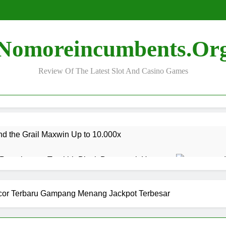
Nomoreincumbents.or
Review Of The Latest Slot And Casino Games
nd the Grail Maxwin Up to 10.000x
: Petualangan Terakhir Black Bear untuk Harta
Woolly Wilds Gratis di Indonesia
Coba Permain
Gacor Terbaru Gampang Menang Jackpot Terbesar
2 Years Ago
y Christmas: Slot Online Liburan
2 Wild 2 Die
2 Years Ago