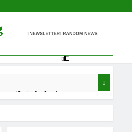
g
NEWSLETTER
RANDOM NEWS
Immortal Desire: Slot Overview
2 Years Ago
an Juicy Fruits Multihold Sekarang