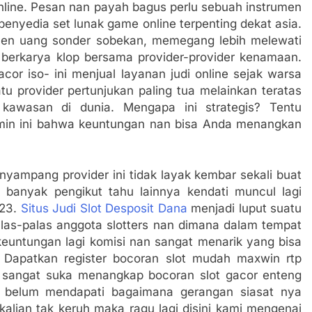
 online. Pesan nan payah bagus perlu sebuah instrumen
penyedia set lunak game online terpenting dekat asia.
men uang sonder sobekan, memegang lebih melewati
 berkarya klop bersama provider-provider kenamaan.
acor iso- ini menjual layanan judi online sejak warsa
u provider pertunjukan paling tua melainkan teratas
kawasan di dunia. Mengapa ini strategis? Tentu
rmin ini bahwa keuntungan nan bisa Anda menangkan
nyampang provider ini tidak layak kembar sekali buat
 banyak pengikut tahu lainnya kendati muncul lagi
123.
Situs Judi Slot Desposit Dana
menjadi luput suatu
las-palas anggota slotters nan dimana dalam tempat
 keuntungan lagi komisi nan sangat menarik yang bisa
 Dapatkan register bocoran slot mudah maxwin rtp
no sangat suka menangkap bocoran slot gacor enteng
 belum mendapati bagaimana gerangan siasat nya
kalian tak keruh maka ragu lagi disini kami mengenai