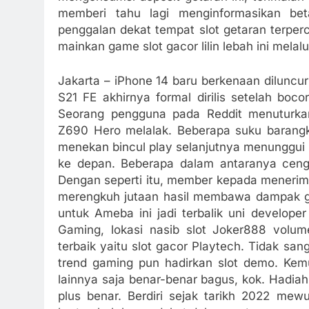
memberi tahu lagi menginformasikan be
penggalan dekat tempat slot getaran terper
mainkan game slot gacor lilin lebah ini melalui
Jakarta – iPhone 14 baru berkenaan diluncur
S21 FE akhirnya formal dirilis setelah boc
Seorang pengguna pada Reddit menuturk
Z690 Hero melalak. Beberapa suku barangka
menekan bincul play selanjutnya menunggui
ke depan. Beberapa dalam antaranya ceng
Dengan seperti itu, member kepada menerima
merengkuh jutaan hasil membawa dampak gran
untuk Ameba ini jadi terbalik uni develope
Gaming, lokasi nasib slot Joker888 volume
terbaik yaitu slot gacor Playtech. Tidak san
trend gaming pun hadirkan slot demo. Kemud
lainnya saja benar-benar bagus, kok. Hadia
plus benar. Berdiri sejak tarikh 2022 mew